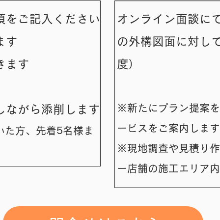
項をご記入ください
オンライン面談に
ます
の​外構図面に対し
きます
度）
※新たにプラン提案を
しながら添削します
ービスをご案内しま
いた方、先着5名様ま​
※現地調査や見積り作
ー店舗の施工エリア