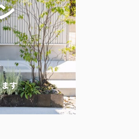
ン
ト
ス
します