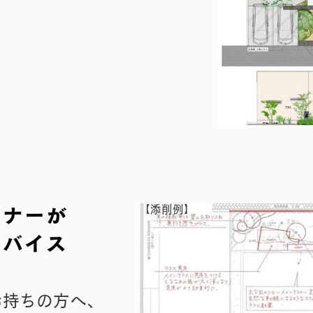
【添削例】
イナーが
ドバイス
持ちの方へ、​