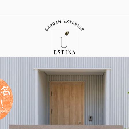
５名
！
まで)